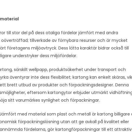
 material
 till stor del på dess otaliga fördelar jämfört med andra
t oöverträffad; tillverkade av förnybara resurser och är mycket
t företagens miljöavtryck. Dess lätta karaktär bidrar också till
ligare understryker dess miljöfördelar.
rtong, särskilt wellpapp, produktsäkerhet under transport och
rka äventyrar inte dess flexibilitet; kartong kan enkelt skäras, vi
r ett brett utbud av produkter och förpackningsdesigner. Denna
esmöjligheter, eftersom kartongytor erbjuder utmärkt vidhäftnin
n höja sitt varumärkes synlighet och förpackningar.
Jämfört med material som plast och metall är kartong billigare 
onomisk förpackningslösning utan att ge avkall på kvalitet eller
nnämnda fördelarna, gör kartongförpackningar till ett attraktiv