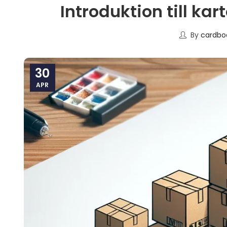
Introduktion till k
By
cardbo
30
APR