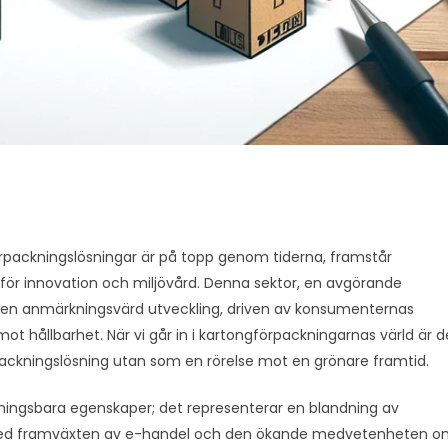
förpackningslösningar är på topp genom tiderna, framstår
ör innovation och miljövård. Denna sektor, en avgörande
t en anmärkningsvärd utveckling, driven av konsumenternas
ot hållbarhet. När vi går in i kartongförpackningarnas värld är d
rpackningslösning utan som en rörelse mot en grönare framtid.
nningsbara egenskaper; det representerar en blandning av
ar. Med framväxten av e-handel och den ökande medvetenheten 