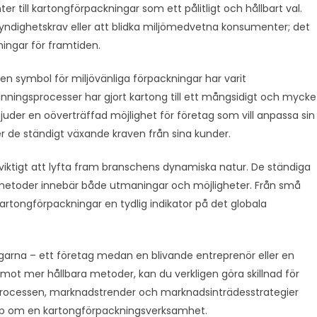
 till kartongförpackningar som ett pålitligt och hållbart val.
yndighetskrav eller att blidka miljömedvetna konsumenter; det
ingar för framtiden.
 en symbol för miljövänliga förpackningar har varit
ningsprocesser har gjort kartong till ett mångsidigt och mycke
juder en oöverträffad möjlighet för företag som vill anpassa sin
r de ständigt växande kraven från sina kunder.
viktigt att lyfta fram branschens dynamiska natur. De ständiga
etoder innebär både utmaningar och möjligheter. Från små
 kartongförpackningar en tydlig indikator på det globala
ngarna – ett företag medan en blivande entreprenör eller en
mot mer hållbara metoder, kan du verkligen göra skillnad för
nsprocessen, marknadstrender och marknadsinträdesstrategier
skap om en kartongförpackningsverksamhet.