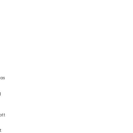
kas
g
att
t