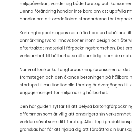
miljöpåverkan, vänder sig både företag och konsumenter
Denna förändring handlar inte bara om att uppfylla m
handlar om att omdefiniera standarderna för förpackn
Kartongförpackningens resa från bara en behållare till
anmärkningsvärd. Innovationer inom design och återvin
eftertraktat material i förpackningsbranschen. Det erb
verksamhet till hållbarhetsmål samtidigt som de möte
När vi utforskar kartongförpackningsbranschen är det 
framstegen och den ökande betoningen på hållbara m
startups till multinationella företag är övergången till
engagemanget för miljömässig hållbarhet.
Den här guiden syftar till att belysa kartongförpackni
affärsman som är villig att omdirigera sin verksamhet 
världen såväl som ditt företag. Alla steg i produktio
granskas här för att hjälpa dig att förbättra din kun