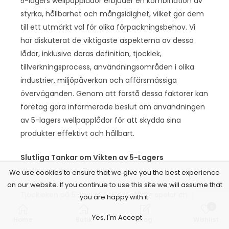
5-lagers wellpapplådor erbjuder en kombination av
styrka, hållbarhet och mångsidighet, vilket gör dem
till ett utmärkt val för olika förpackningsbehov. Vi
har diskuterat de viktigaste aspekterna av dessa
lådor, inklusive deras definition, tjocklek,
tillverkningsprocess, användningsområden i olika
industrier, miljöpåverkan och affärsmässiga
överväganden. Genom att förstå dessa faktorer kan
företag göra informerade beslut om användningen
av 5-lagers wellpapplådor för att skydda sina
produkter effektivt och hållbart.
Slutliga Tankar om Vikten av 5-Lagers
Wellpapplåders Tjocklek
We use cookies to ensure that we give you the best experience
on our website. If you continue to use this site we will assume that
Tjockleken på 5-lagers wellpapplådor spelar en
you are happy with it.
avgörande roll i deras förmåga att skydda produkter
0
Yes, I'm Accept
Home
Butik
Blog
Wishlist
under transport och lagring. Genom att erbjuda