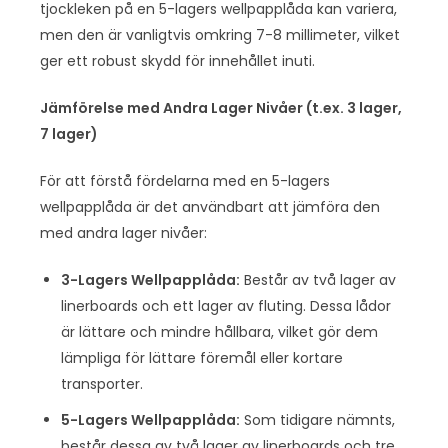
tjockleken på en 5-lagers wellpapplåda kan variera,
men den är vanligtvis omkring 7-8 millimeter, vilket
ger ett robust skydd för innehållet inuti.
Jämförelse med Andra Lager Nivåer (t.ex. 3 lager,
7 lager)
För att förstå fördelarna med en 5-lagers
wellpapplåda är det användbart att jämföra den
med andra lager nivåer:
3-Lagers Wellpapplåda:
Består av två lager av
linerboards och ett lager av fluting. Dessa lådor
är lättare och mindre hållbara, vilket gör dem
lämpliga för lättare föremål eller kortare
transporter.
5-Lagers Wellpapplåda:
Som tidigare nämnts,
består dessa av två lager av linerboards och tre