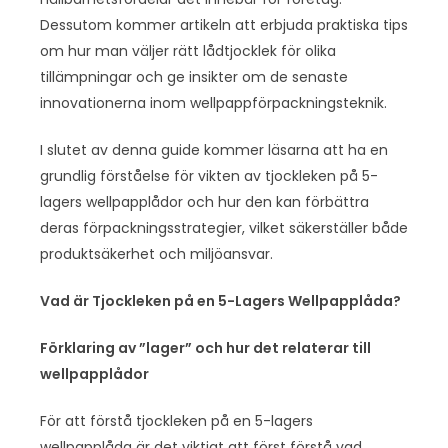
Dessutom kommer artikeln att erbjuda praktiska tips
om hur man väljer rätt lådtjocklek för olika
tillämpningar och ge insikter om de senaste
innovationerna inom wellpappförpackningsteknik.
I slutet av denna guide kommer läsarna att ha en
grundlig förståelse för vikten av tjockleken på 5-
lagers wellpapplådor och hur den kan förbättra
deras förpackningsstrategier, vilket säkerställer både
produktsäkerhet och miljöansvar.
Vad är Tjockleken på en 5-Lagers Wellpapplåda?
Förklaring av ”lager” och hur det relaterar till
wellpapplådor
För att förstå tjockleken på en 5-lagers
wellpapplåda är det viktigt att först förstå vad