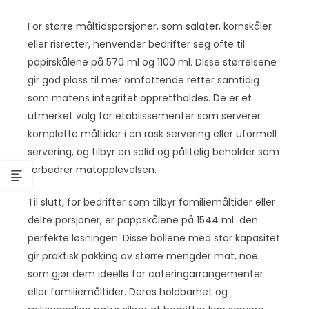
For større måltidsporsjoner, som salater, kornskåler
eller risretter, henvender bedrifter seg ofte til
papirskålene på 570 ml og 1100 ml. Disse størrelsene
gir god plass til mer omfattende retter samtidig
som matens integritet opprettholdes. De er et
utmerket valg for etablissementer som serverer
komplette måltider i en rask servering eller uformell
servering, og tilbyr en solid og pålitelig beholder som
forbedrer matopplevelsen.
Til slutt, for bedrifter som tilbyr familiemåltider eller
delte porsjoner, er pappskålene på 1544 ml den
perfekte løsningen. Disse bollene med stor kapasitet
gir praktisk pakking av større mengder mat, noe
som gjør dem ideelle for cateringarrangementer
eller familiemåltider. Deres holdbarhet og