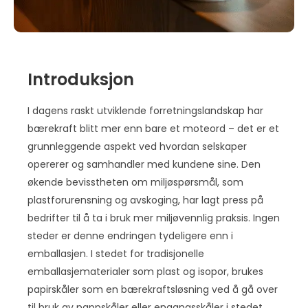
Introduksjon
I dagens raskt utviklende forretningslandskap har
bærekraft blitt mer enn bare et moteord – det er et
grunnleggende aspekt ved hvordan selskaper
opererer og samhandler med kundene sine. Den
økende bevisstheten om miljøspørsmål, som
plastforurensning og avskoging, har lagt press på
bedrifter til å ta i bruk mer miljøvennlig praksis. Ingen
steder er denne endringen tydeligere enn i
emballasjen. I stedet for tradisjonelle
emballasjematerialer som plast og isopor, brukes
papirskåler som en bærekraftsløsning ved å gå over
til bruk av pappskåler eller engangsskåler i stedet.