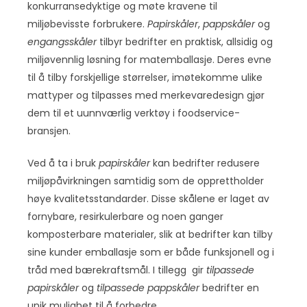
konkurransedyktige og møte kravene til
miljøbevisste forbrukere.
Papirskåler
,
pappskåler
og
engangsskåler
tilbyr bedrifter en praktisk, allsidig og
miljøvennlig løsning for matemballasje. Deres evne
til å tilby forskjellige størrelser, imøtekomme ulike
mattyper og tilpasses med merkevaredesign gjør
dem til et uunnværlig verktøy i foodservice-
bransjen.
Ved å ta i bruk
papirskåler
kan bedrifter redusere
miljøpåvirkningen samtidig som de opprettholder
høye kvalitetsstandarder. Disse skålene er laget av
fornybare, resirkulerbare og noen ganger
komposterbare materialer, slik at bedrifter kan tilby
sine kunder emballasje som er både funksjonell og i
tråd med bærekraftsmål. I tillegg gir
tilpassede
papirskåler
og
tilpassede pappskåler
bedrifter en
unik mulighet til å forbedre