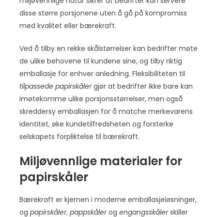
miljøvennlige natur sikrer at bedrifter kan servere
disse større porsjonene uten å gå på kompromiss
med kvalitet eller bærekraft.
Ved å tilby en rekke skålstørrelser kan bedrifter møte
de ulike behovene til kundene sine, og tilby riktig
emballasje for enhver anledning. Fleksibiliteten til
tilpassede papirskåler
gjør at bedrifter ikke bare kan
imøtekomme ulike porsjonsstørrelser, men også
skreddersy emballasjen for å matche merkevarens
identitet, øke kundetilfredsheten og forsterke
selskapets forpliktelse til bærekraft.
Miljøvennlige materialer for
papirskåler
Bærekraft er kjernen i moderne emballasjeløsninger,
og
papirskåler
,
pappskåler
og
engangsskåler
skiller