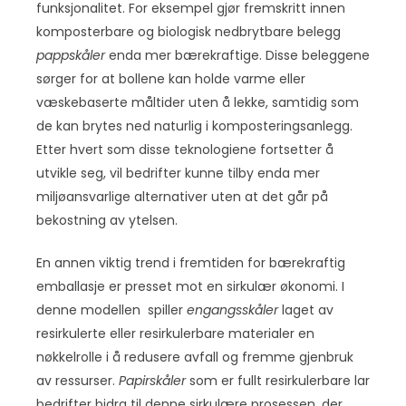
funksjonalitet. For eksempel gjør fremskritt innen
komposterbare og biologisk nedbrytbare belegg
pappskåler
enda mer bærekraftige. Disse beleggene
sørger for at bollene kan holde varme eller
væskebaserte måltider uten å lekke, samtidig som
de kan brytes ned naturlig i komposteringsanlegg.
Etter hvert som disse teknologiene fortsetter å
utvikle seg, vil bedrifter kunne tilby enda mer
miljøansvarlige alternativer uten at det går på
bekostning av ytelsen.
En annen viktig trend i fremtiden for bærekraftig
emballasje er presset mot en sirkulær økonomi. I
denne modellen spiller
engangsskåler
laget av
resirkulerte eller resirkulerbare materialer en
nøkkelrolle i å redusere avfall og fremme gjenbruk
av ressurser.
Papirskåler
som er fullt resirkulerbare lar
bedrifter bidra til denne sirkulære prosessen, der