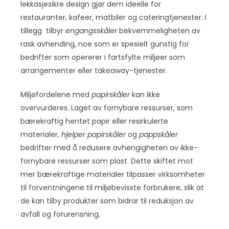
lekkasjesikre design gjør dem ideelle for
restauranter, kafeer, matbiler og cateringtjenester. I
tillegg tilbyr
engangsskåler
bekvemmeligheten av
rask avhending, noe som er spesielt gunstig for
bedrifter som opererer i fartsfylte miljøer som
arrangementer eller takeaway-tjenester.
Miljøfordelene med
papirskåler
kan ikke
overvurderes. Laget av fornybare ressurser, som
bærekraftig hentet papir eller resirkulerte
materialer,
hjelper papirskåler
og
pappskåler
bedrifter med å redusere avhengigheten av ikke-
fornybare ressurser som plast. Dette skiftet mot
mer bærekraftige materialer tilpasser virksomheter
til forventningene til miljøbevisste forbrukere, slik at
de kan tilby produkter som bidrar til reduksjon av
avfall og forurensning.