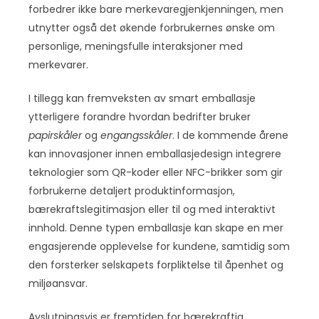
forbedrer ikke bare merkevaregjenkjenningen, men
utnytter også det økende forbrukernes ønske om
personlige, meningsfulle interaksjoner med
merkevarer.
I tillegg kan fremveksten av smart emballasje
ytterligere forandre hvordan bedrifter bruker
papirskåler
og
engangsskåler
. I de kommende årene
kan innovasjoner innen emballasjedesign integrere
teknologier som QR-koder eller NFC-brikker som gir
forbrukerne detaljert produktinformasjon,
bærekraftslegitimasjon eller til og med interaktivt
innhold. Denne typen emballasje kan skape en mer
engasjerende opplevelse for kundene, samtidig som
den forsterker selskapets forpliktelse til åpenhet og
miljøansvar.
Avslutningsvis er fremtiden for bærekraftig