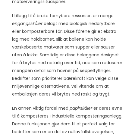
matserveringssituasjoner.
I tillegg til å bruke fornybare ressurser, er mange
engangsskåler
belagt med biologisk nedbrytbare
eller komposterbare fôr. Disse fôrene gir et ekstra
lag med holdbarhet, slik at bollene kan holde
væskebaserte matvarer som supper eller sauser
uten å lekke. Samtidig er disse beleggene designet
for å brytes ned naturlig over tid, noe som reduserer
mengden avfall som havner på søppelfyllinger.
Bedrifter som prioriterer bærekraft kan velge disse
miljøvennlige alternativene, vel vitende om at
emballasjen deres vil brytes ned raskt og trygt.
En annen viktig fordel med
papirskåler
er deres evne
til å komposteres i industrielle komposteringsanlegg.
Denne funksjonen gjør dem til et perfekt valg for
bedrifter som er en del av nullavfallsbevegelsen,