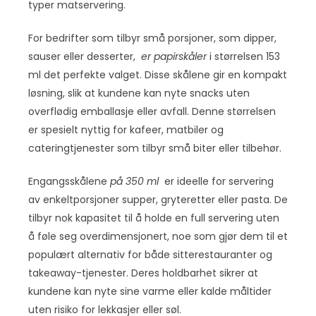
typer matservering.
For bedrifter som tilbyr små porsjoner, som dipper,
sauser eller desserter,
er papirskåler
i størrelsen 153
ml det perfekte valget. Disse skålene gir en kompakt
løsning, slik at kundene kan nyte snacks uten
overflødig emballasje eller avfall. Denne størrelsen
er spesielt nyttig for kafeer, matbiler og
cateringtjenester som tilbyr små biter eller tilbehør.
Engangsskålene
på 350 ml
er ideelle for servering
av enkeltporsjoner supper, gryteretter eller pasta. De
tilbyr nok kapasitet til å holde en full servering uten
å føle seg overdimensjonert, noe som gjør dem til et
populært alternativ for både sitterestauranter og
takeaway-tjenester. Deres holdbarhet sikrer at
kundene kan nyte sine varme eller kalde måltider
uten risiko for lekkasjer eller søl.