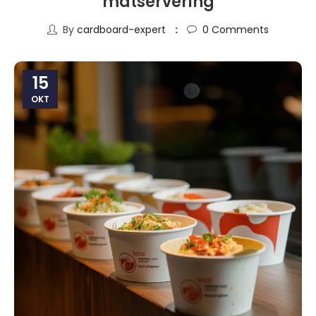
matservering
By
cardboard-expert
0
Comments
15
OKT