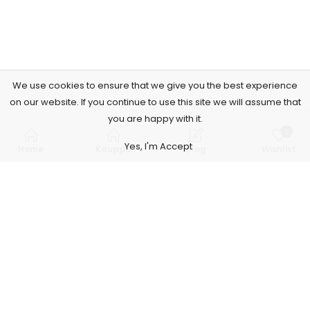
We use cookies to ensure that we give you the best experience
on our website. If you continue to use this site we will assume that
you are happy with it.
0
Yes, I'm Accept
Home
Kauppa
Blog
Wishlist
Subscribe to Our Newsletter
Tilaa tänään ja saat erikoistarjouksia, kuponkeja ja uutisia.