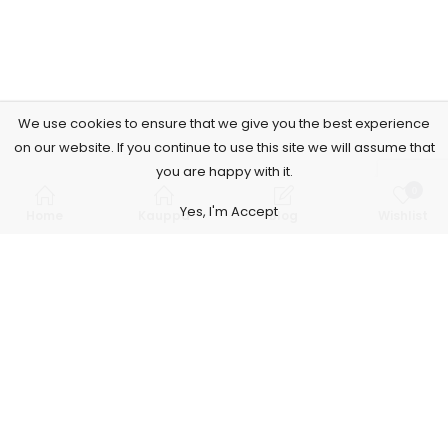
We use cookies to ensure that we give you the best experience
on our website. If you continue to use this site we will assume that
you are happy with it.
0
Yes, I'm Accept
Home
Kauppa
Blog
Wishlist
Subscribe to Our Newsletter
Tilaa tänään ja saat erikoistarjouksia, kuponkeja ja uutisia.